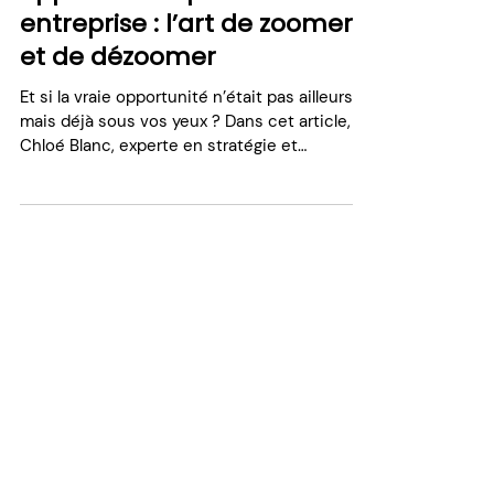
Détecter de nouvelles
opportunités pour son
entreprise : l’art de zoomer
et de dézoomer
Et si la vraie opportunité n’était pas ailleurs,
mais déjà sous vos yeux ? Dans cet article,
Chloé Blanc, experte en stratégie et
transformation, nous partage une méthode
pour penser différemment le développement
d’une entreprise : zoomer sur un usage,
dézoomer sur une vision globale, croiser les
regards pour faire émerger des leviers
insoupçonnés. Une posture à adopter, que
l’on dirige une grande entreprise… ou que l’on
entreprenne seul·e.