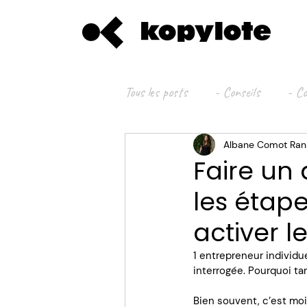
Tous les posts
- Conseils
- Co
Albane Comot Ra
Faire un 
les étap
activer l
1 entrepreneur individu
interrogée. Pourquoi ta
Bien souvent, c’est moi