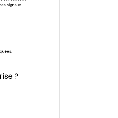
des signaux, 
squées.
ise ?