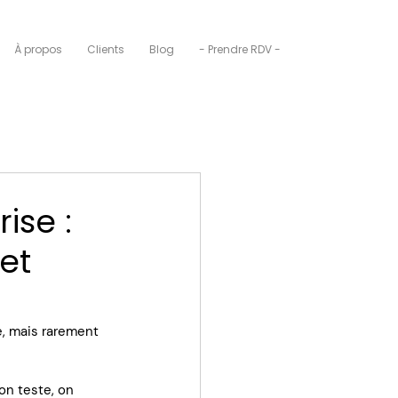
À propos
Clients
Blog
- Prendre RDV -
ise :
et
e, mais rarement 
on teste, on 