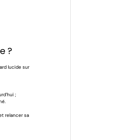
e ?
rd lucide sur 
rd’hui ;
hé.
et relancer sa 