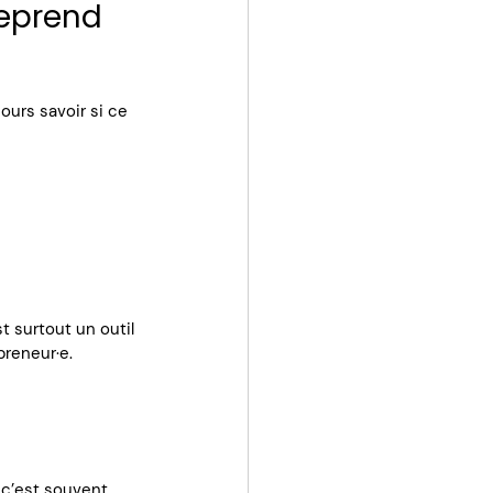
eprend 
ours savoir si ce 
t surtout un outil 
preneur·e.
 c’est souvent 