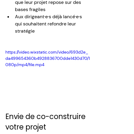
que leur projet repose sur des 
bases fragiles
Aux dirigeant·e·s déjà lancé·e·s 
qui souhaitent refondre leur 
stratégie
https://video.wixstatic.com/video/693d2e_
da499654360b4928836700dde1430d70/1
080p/mp4/file.mp4
Envie de co-construire 
votre projet 